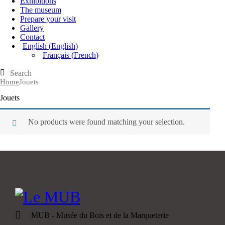
Exhibitions
The museum
Prepare your visit
Gallery
Contact
English
(
English
)
Français
(
French
)
Home
Jouets
Jouets
No products were found matching your selection.
MUB - Musée du Bois et de la Marqueterie