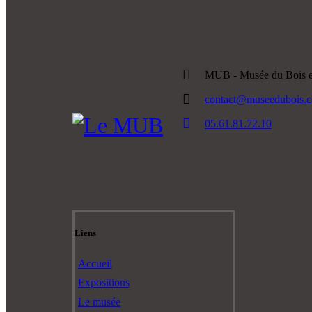
MUB - Musée du Bois et
contact@museedubois.
05.61.81.72.10
Liens
Accueil
Expositions
Le musée