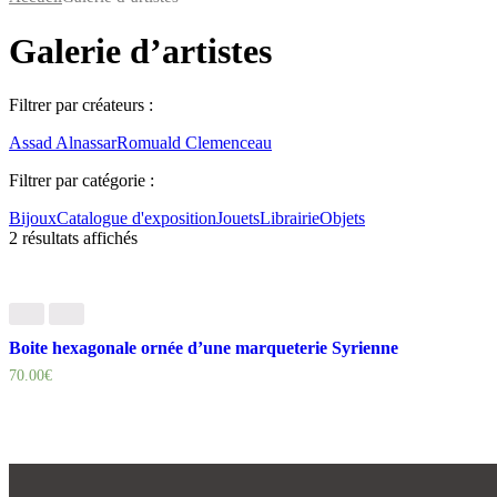
Galerie d’artistes
Filtrer par créateurs :
Assad Alnassar
Romuald Clemenceau
Filtrer par catégorie :
Bijoux
Catalogue d'exposition
Jouets
Librairie
Objets
2 résultats affichés
Boite hexagonale ornée d’une marqueterie Syrienne
70.00
€