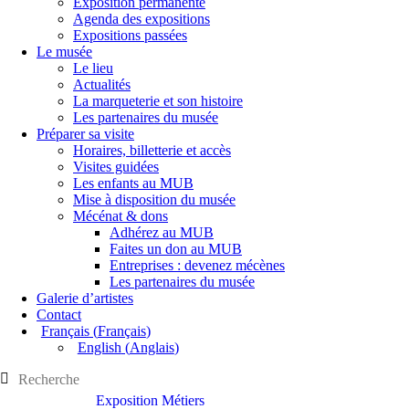
Exposition permanente
Agenda des expositions
Expositions passées
Le musée
Le lieu
Actualités
La marqueterie et son histoire
Les partenaires du musée
Préparer sa visite
Horaires, billetterie et accès
Visites guidées
Les enfants au MUB
Mise à disposition du musée
Mécénat & dons
Adhérez au MUB
Faites un don au MUB
Entreprises : devenez mécènes
Les partenaires du musée
Galerie d’artistes
Contact
Français
(
Français
)
English
(
Anglais
)
Exposition Métiers