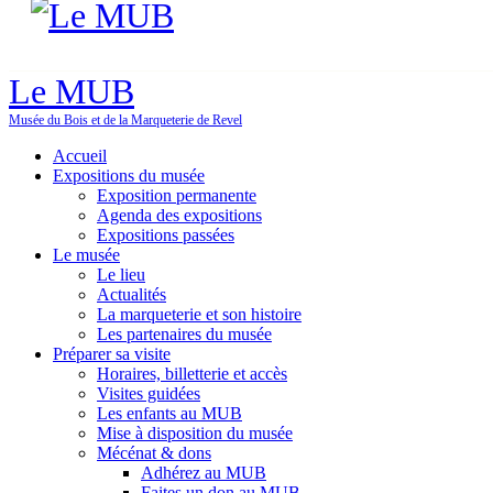
Le MUB
Musée du Bois et de la Marqueterie de Revel
Accueil
Expositions du musée
Exposition permanente
Agenda des expositions
Expositions passées
Le musée
Le lieu
Actualités
La marqueterie et son histoire
Les partenaires du musée
Préparer sa visite
Horaires, billetterie et accès
Visites guidées
Les enfants au MUB
Mise à disposition du musée
Mécénat & dons
Adhérez au MUB
Faites un don au MUB