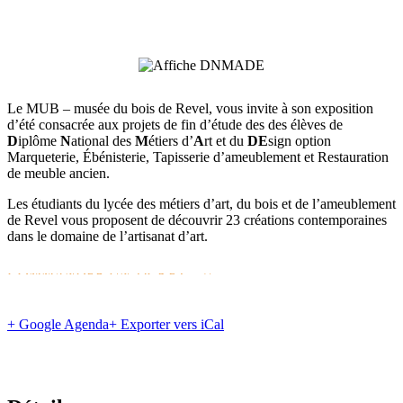
Le MUB – musée du bois de Revel, vous invite à son exposition
d’été consacrée aux projets de fin d’étude de
s des élèves de
D
iplôme
N
ational des
M
étiers d’
A
rt et du
DE
sign option
Marqueterie,
Ébénisterie, Tapisserie d’ameublement et Restauration
de meuble ancien.
Les étudiants du lycé
e des métiers d’art, du bois et de l’ameublement
de Revel vous proposent de découvrir 23 créations contemporaines
dans le domaine de l’artisanat d’art.
COMMANDER UN TICKET
+ Google Agenda
+ Exporter vers iCal