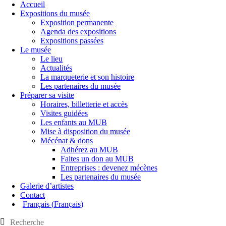
Accueil
Expositions du musée
Exposition permanente
Agenda des expositions
Expositions passées
Le musée
Le lieu
Actualités
La marqueterie et son histoire
Les partenaires du musée
Préparer sa visite
Horaires, billetterie et accès
Visites guidées
Les enfants au MUB
Mise à disposition du musée
Mécénat & dons
Adhérez au MUB
Faites un don au MUB
Entreprises : devenez mécènes
Les partenaires du musée
Galerie d’artistes
Contact
Français
(
Français
)