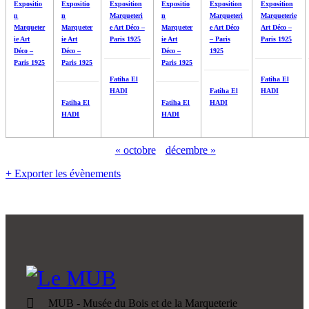
Expositio
Expositio
Exposition
Expositio
Exposition
Exposition
n
n
Marqueteri
n
Marqueteri
Marqueterie
Marqueter
Marqueter
e Art Déco –
Marqueter
e Art Déco
Art Déco –
ie Art
ie Art
Paris 1925
ie Art
– Paris
Paris 1925
Déco –
Déco –
Déco –
1925
Paris 1925
Paris 1925
Paris 1925
Fatiha El
Fatiha El
HADI
Fatiha El
HADI
Fatiha El
Fatiha El
HADI
HADI
HADI
«
octobre
décembre
»
+ Exporter les évènements
MUB - Musée du Bois et de la Marqueterie