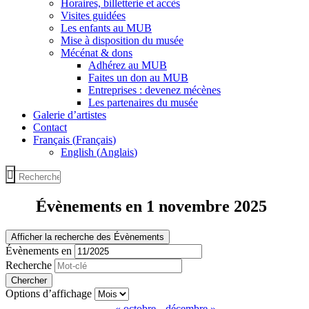
Horaires, billetterie et accès
Visites guidées
Les enfants au MUB
Mise à disposition du musée
Mécénat & dons
Adhérez au MUB
Faites un don au MUB
Entreprises : devenez mécènes
Les partenaires du musée
Galerie d’artistes
Contact
Français
(
Français
)
English
(
Anglais
)
Évènements en 1 novembre 2025
Recherche
Afficher la recherche des Évènements
Rechercher
Évènements en
et
Évènements
Recherche
navigation
de
Navigation
Options d’affichage
«
octobre
décembre
»